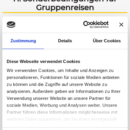
Gruppenreisen
1. Mit dem nachfolgenden Begriff
„Reisegruppe“ wird eine Gruppe für
mindestens 3 voll zu zahlende
Zustimmung
Details
Über Cookies
Apartments, für die eine gemeinsame
Reservierung besteht, bezeichnet.
Abweichend von bzw. ergänzend zu den
vorstehenden Regelungen gilt für eine
Diese Webseite verwendet Cookies
Reisegruppe Folgendes:
Wir verwenden Cookies, um Inhalte und Anzeigen zu
2. Bei der Reservierung ist für die
personalisieren, Funktionen für soziale Medien anbieten
Reisegruppe gegenüber Speedys
Gästehaus ein Ansprechpartner
zu können und die Zugriffe auf unsere Website zu
(„Gesamtverantwortlicher“) zu benennen.
analysieren. Außerdem geben wir Informationen zu Ihrer
Verwendung unserer Website an unsere Partner für
3. Vor Anreise der Reisegruppe ist Speedys
Gästehaus eine Namensliste mit allen
soziale Medien, Werbung und Analysen weiter. Unsere
Teilnehmern vorzulegen.
Partner führen diese Informationen möglicherweise mit
weiteren Daten zusammen, die Sie ihnen bereitgestellt
4. Bei Reservierung erhält der
Gesamtverantwortliche von Speedys
haben oder die sie im Rahmen Ihrer Nutzung der Dienste